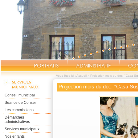
Vous êtes ici :
Accueil
>
Projection mois du doc: "Casa S
Projection mois du doc: "Casa Su
Conseil municipal
Séance de Conseil
Les commissions
Démarches
administratives
Services municipaux
Nos enfants